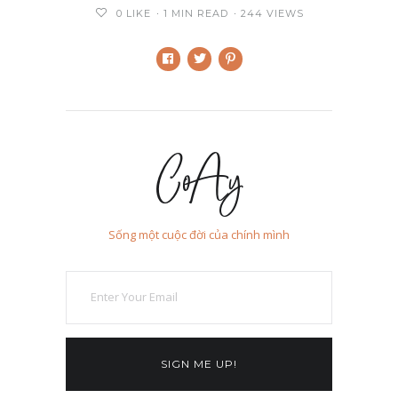
0
LIKE
1 MIN READ
244 VIEWS
ửa hàng khăn lụa tơ
tại Tp. Hồ Chí Minh
CoAy
Sống một cuộc đời của chính mình
SIGN ME UP!