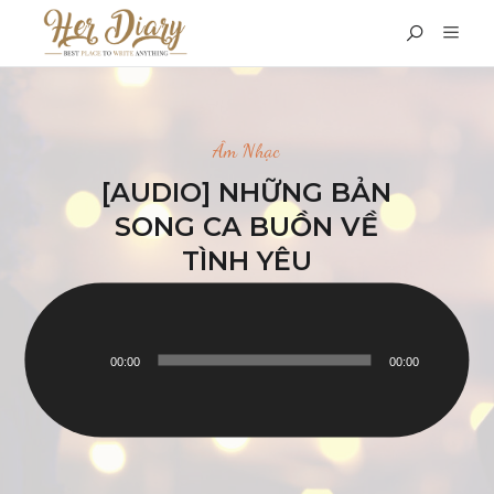
Âm Nhạc
[AUDIO] NHỮNG BẢN
SONG CA BUỒN VỀ
TÌNH YÊU
THÁNG BẢY 10, 2022
00:00
00:00
Trình
chơi
Audio