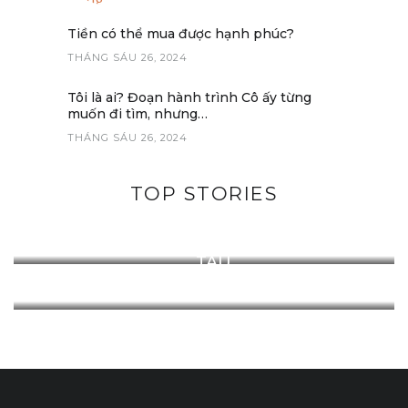
Tiền có thể mua được hạnh phúc?
THÁNG SÁU 26, 2024
Tôi là ai? Đoạn hành trình Cô ấy từng
muốn đi tìm, nhưng…
THÁNG SÁU 26, 2024
TOP STORIES
CAFE THÚ CƯNG Ở THẢO ĐIỀN – QUẬN
2
THÁNG NĂM 7, 2022
3 KHU VUI CHƠI QUÊN LỐI VỀ TẠI VŨNG
TÀU
THÁNG NĂM 8, 2022