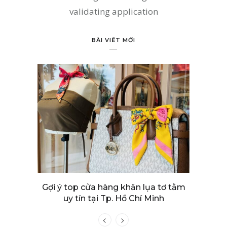
validating application
BÀI VIẾT MỚI
ăn lụa tơ tằm
Điểm danh 10 Tạp chí thời trang hàng
P
Chí Minh
đầu thế giới