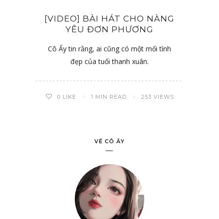
[VIDEO] BÀI HÁT CHO NÀNG
YÊU ĐƠN PHƯƠNG
Cô Ấy tin rằng, ai cũng có một mối tình
đẹp của tuổi thanh xuân.
0
LIKE
1 MIN READ
253 VIEWS
VỀ CÔ ẤY