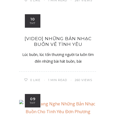
0
LIKE
1 MIN READ
267 VIEWS
10
TH7
[VIDEO] NHỮNG BẢN NHẠC
BUỒN VỀ TÌNH YÊU
Lúc buồn, lúc tổn thương người ta luôn tìm
đến những bài hát buồn, bài
0
LIKE
1 MIN READ
260 VIEWS
09
TH7