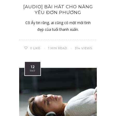
[AUDIO] BÀI HÁT CHO NÀNG
YÊU ĐƠN PHƯƠNG
Cô Ấy tin rằng, ai cũng có một mối tình
đẹp của tuổi thanh xuân.
0
LIKE
1 MIN READ
314 VIEWS
12
TH7