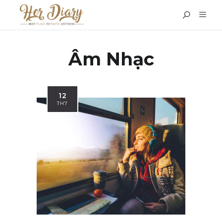
Âm Nhạc
12
TH7