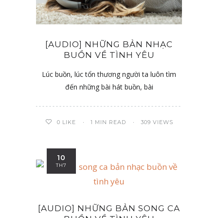
ửa hàng khăn lụa tơ
[AUDIO] NHỮNG BẢN NHẠC
tại Tp. Hồ Chí Minh
BUỒN VỀ TÌNH YÊU
Lúc buồn, lúc tổn thương người ta luôn tìm
đến những bài hát buồn, bài
0
LIKE
1 MIN READ
309 VIEWS
10
TH7
[AUDIO] NHỮNG BẢN SONG CA